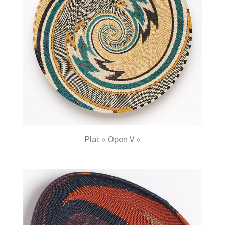
Plat « Open V »