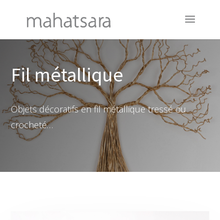
Fil métallique
Objets décoratifs en fil métallique tressé ou
crocheté…