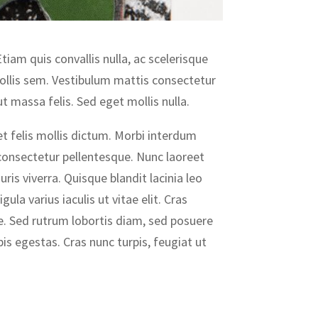
tiam quis convallis nulla, ac scelerisque
mollis sem. Vestibulum mattis consectetur
t massa felis. Sed eget mollis nulla.
t felis mollis dictum. Morbi interdum
consectetur pellentesque. Nunc laoreet
ris viverra. Quisque blandit lacinia leo
ula varius iaculis ut vitae elit. Cras
que. Sed rutrum lobortis diam, sed posuere
s egestas. Cras nunc turpis, feugiat ut