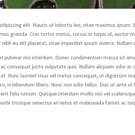
ipiscing elit. Mauris ut lobortis leo, vitae maximus ipsum. E
mus gravida. Cras tortor metus, cursus in turpis id, auctor 
nibh eu elit placerat, vitae imperdiet ipsum viverra. Nullam u
et pulvinar nisi interdum. Donec condimentum massa sit ame
 ac consequat justo vulputate quis. Nullam aliquam odio ac 
 at. Nunc laoreet risus vel metus consequat, ut dignissim mau
o, in bibendum libero. Nunc non odio tellus. Duis ut ante ut lig
rerit felis rutrum. Quisque interdum mollis nisi vel sceleris
orbi tristique senectus et netus et malesuada fames ac turpi